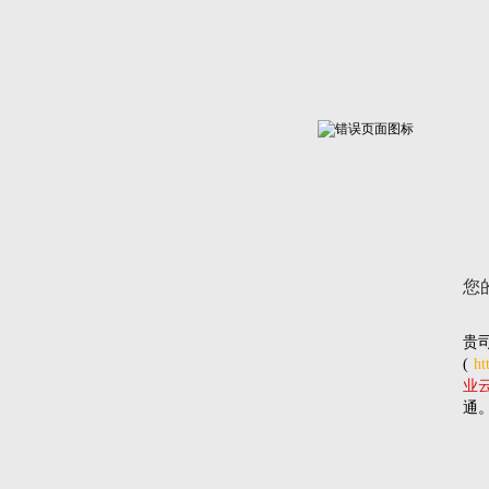
您
贵
(
ht
业云网
通