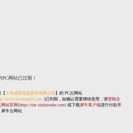
的PC网站
已过期！
司
【
上海成智信息技术有限公司
】的
PC云网站
tp://www.hrchengzhi.com
)已到期，如确认需要继续使用，请
登陆企
站官网(https://site.xiniuyunke.com)
或下载
犀牛客户端
进行付款开
。犀牛云网站