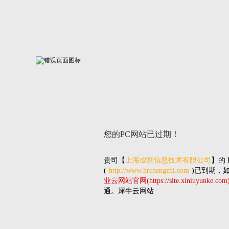
您的PC网站
已过期！
贵司
【
上海成智信息技术有限公司
】的
(
http://www.hrchengzhi.com
)已到期，
业云网站官网(https://site.xiniuyunke.com
通。犀牛云网站