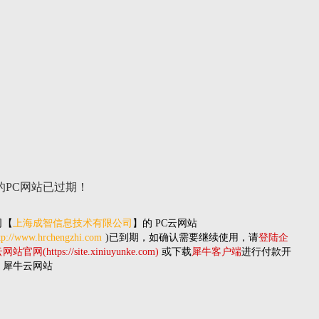
的PC网站
已过期！
司
【
上海成智信息技术有限公司
】的
PC云网站
tp://www.hrchengzhi.com
)已到期，如确认需要继续使用，请
登陆企
站官网(https://site.xiniuyunke.com)
或下载
犀牛客户端
进行付款开
。犀牛云网站