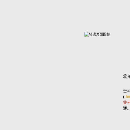
您
贵
(
ht
业云网
通