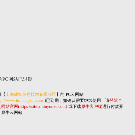
的PC网站
已过期！
司
【
上海成智信息技术有限公司
】的
PC云网站
tp://www.hrchengzhi.com
)已到期，如确认需要继续使用，请
登陆企
站官网(https://site.xiniuyunke.com)
或下载
犀牛客户端
进行付款开
。犀牛云网站