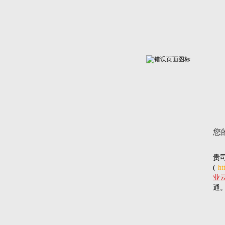
您
贵
(
ht
业云网
通