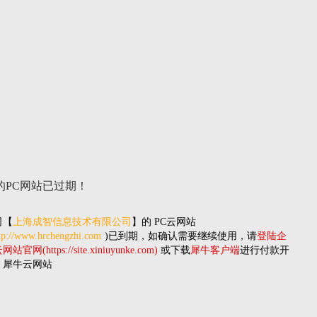
的PC网站
已过期！
司
【
上海成智信息技术有限公司
】的
PC云网站
tp://www.hrchengzhi.com
)已到期，如确认需要继续使用，请
登陆企
站官网(https://site.xiniuyunke.com)
或下载
犀牛客户端
进行付款开
。犀牛云网站