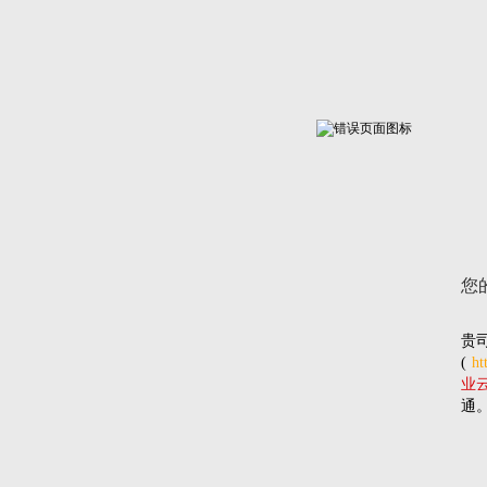
您
贵
(
ht
业云网
通